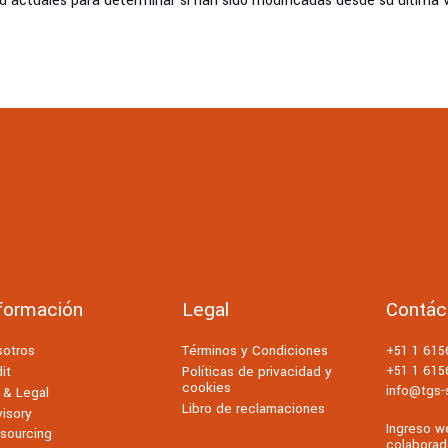
d actuales para determinar si han sido modificadas desde su última vi
formación
Legal
Contác
sotros
Términos y Condiciones
+51 1 61
+51 1 61
it
Políticas de privacidad y
cookies
info@tgs-s
 & Legal
Libro de reclamaciones
isory
Ingreso w
sourcing
colaborad