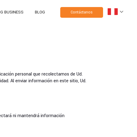
NG BUSINESS
BLOG
Contáctanos
ficación personal que recolectamos de Ud.
dad. Al enviar información en este sitio, Ud.
lectará ni mantendrá información