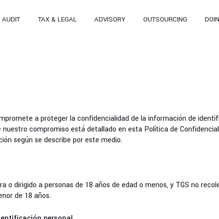
AUDIT
TAX & LEGAL
ADVISORY
OUTSOURCING
DOI
promete a proteger la confidencialidad de la información de identi
de nuestro compromiso está detallado en esta Política de Confidenciali
ción según se describe por este medio.
ara o dirigido a personas de 18 años de edad o menos, y TGS no reco
nor de 18 años.
dentificación personal