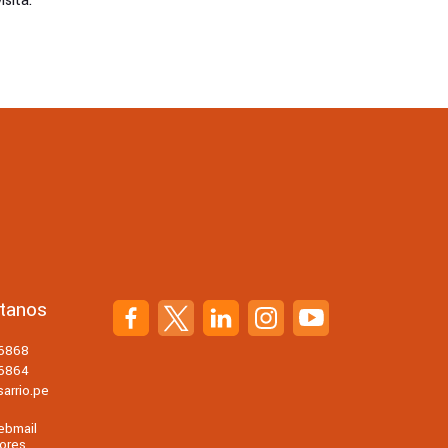
sita.
tanos
56868
56864
arrio.pe
ebmail
ores