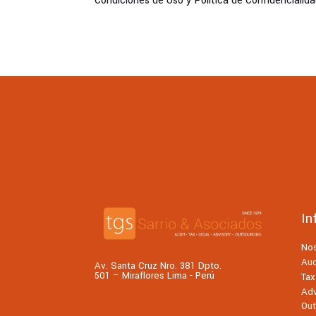
Condiciones de Uso y Política de Confidencialida
In
No
Aud
Av. Santa Cruz Nro. 381 Dpto.
501 – Miraflores Lima - Perú
Tax
Adv
Out