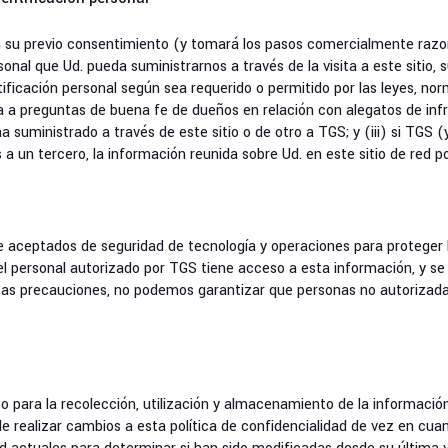
n su previo consentimiento (y tomará los pasos comercialmente razon
onal que Ud. pueda suministrarnos a través de la visita a este sitio, 
ificación personal según sea requerido o permitido por las leyes, nor
 a preguntas de buena fe de dueños en relación con alegatos de infr
a suministrado a través de este sitio o de otro a TGS; y (iii) si TGS 
a un tercero, la información reunida sobre Ud. en este sitio de red p
eptados de seguridad de tecnología y operaciones para proteger la 
 el personal autorizado por TGS tiene acceso a esta información, y se
tas precauciones, no podemos garantizar que personas no autorizad
nto para la recolección, utilización y almacenamiento de la informació
 realizar cambios a esta política de confidencialidad de vez en cuando.