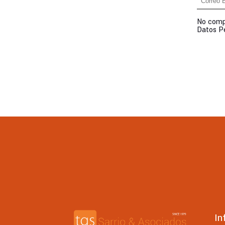
No compa
Datos P
In