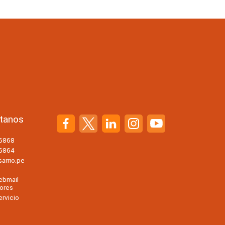
tanos
56868
56864
arrio.pe
ebmail
ores
rvicio