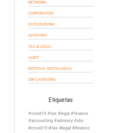
NETWORK
CORPORATIVO
OUTSOURCING
ADVISORY
TAX & LEGAL
AUDIT
NOTICIAS DESTACADAS
SIN CATEGORÍA
Etiquetas
#covid19 #tax #legal #finance
#accounting #advisory #sbs
#covid19 #tax #legal #finance