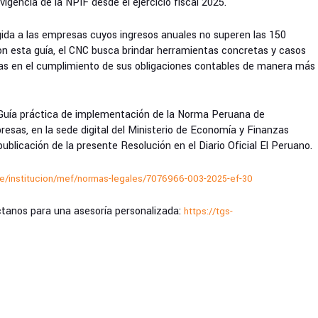
vigencia de la NPIF desde el ejercicio fiscal 2025.
gida a las empresas cuyos ingresos anuales no superen las 150
on esta guía, el CNC busca brindar herramientas concretas y casos
as en el cumplimiento de sus obligaciones contables de manera más
a Guía práctica de implementación de la Norma Peruana de
esas, en la sede digital del Ministerio de Economía y Finanzas
ublicación de la presente Resolución en el Diario Oficial El Peruano.
e/institucion/mef/normas-legales/7076966-003-2025-ef-30
tanos para una asesoría personalizada:
https://tgs-