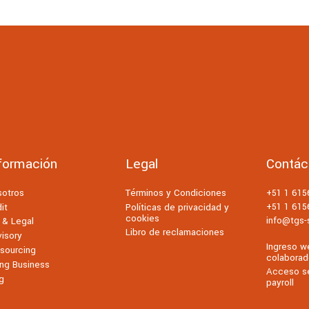
formación
Legal
Contác
sotros
Términos y Condiciones
+51 1 61
+51 1 61
it
Políticas de privacidad y
cookies
info@tgs-s
 & Legal
Libro de reclamaciones
isory
Ingreso w
sourcing
colaborad
ng Business
Acceso se
g
payroll