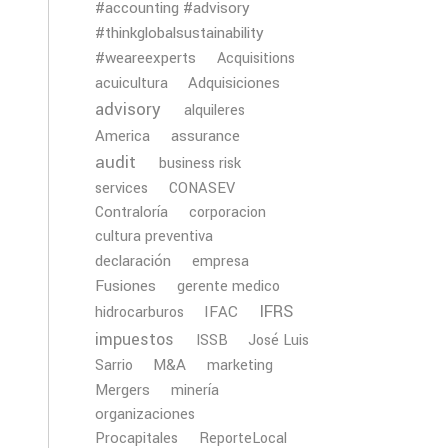
#accounting #advisory
#thinkglobalsustainability
#weareexperts
Acquisitions
Adquisiciones
acuicultura
advisory
alquileres
America
assurance
audit
business risk
services
CONASEV
Contraloría
corporacion
cultura preventiva
declaración
empresa
Fusiones
gerente medico
IFRS
IFAC
hidrocarburos
impuestos
ISSB
José Luis
M&A
Sarrio
marketing
Mergers
minería
organizaciones
Procapitales
ReporteLocal