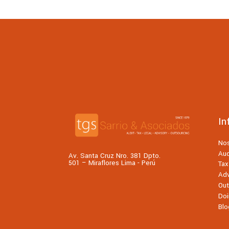
In
No
Aud
Av. Santa Cruz Nro. 381 Dpto.
501 – Miraflores Lima - Perú
Tax
Adv
Out
Doi
Blo