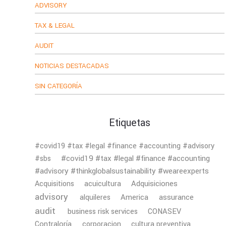
ADVISORY
TAX & LEGAL
AUDIT
NOTICIAS DESTACADAS
SIN CATEGORÍA
Etiquetas
#covid19 #tax #legal #finance #accounting #advisory
#covid19 #tax #legal #finance #accounting
#sbs
#advisory #thinkglobalsustainability #weareexperts
Adquisiciones
Acquisitions
acuicultura
advisory
America
assurance
alquileres
audit
business risk services
CONASEV
Contraloría
corporacion
cultura preventiva