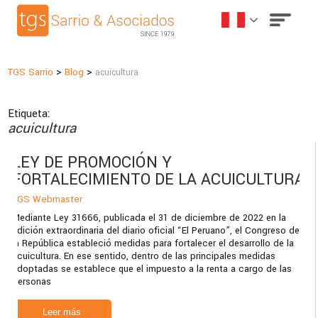
>
>
TGS Sarrio
Blog
acuicultura
Etiqueta:
acuicultura
LEY DE PROMOCIÓN Y
FORTALECIMIENTO DE LA ACUICULTURA
TGS Webmaster
Mediante Ley 31666, publicada el 31 de diciembre de 2022 en la
edición extraordinaria del diario oficial “El Peruano”, el Congreso de
la República estableció medidas para fortalecer el desarrollo de la
acuicultura. En ese sentido, dentro de las principales medidas
adoptadas se establece que el impuesto a la renta a cargo de las
personas
Leer más