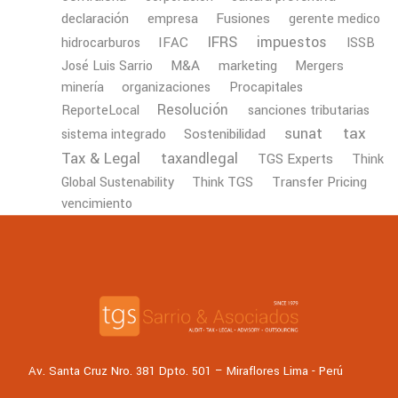
declaración
Fusiones
empresa
gerente medico
IFRS
impuestos
IFAC
hidrocarburos
ISSB
M&A
Mergers
José Luis Sarrio
marketing
minería
organizaciones
Procapitales
Resolución
ReporteLocal
sanciones tributarias
tax
sunat
Sostenibilidad
sistema integrado
Tax & Legal
taxandlegal
TGS Experts
Think
Transfer Pricing
Global Sustenability
Think TGS
vencimiento
Av. Santa Cruz Nro. 381 Dpto. 501 – Miraflores Lima - Perú