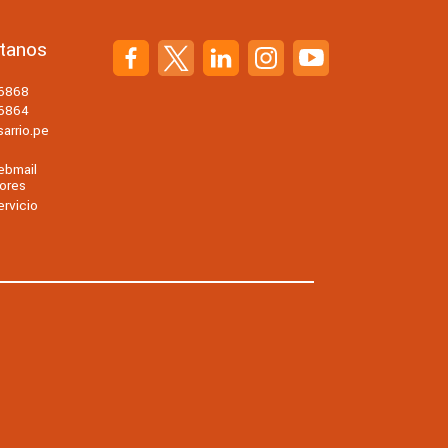
tanos
56868
56864
arrio.pe
ebmail
ores
rvicio