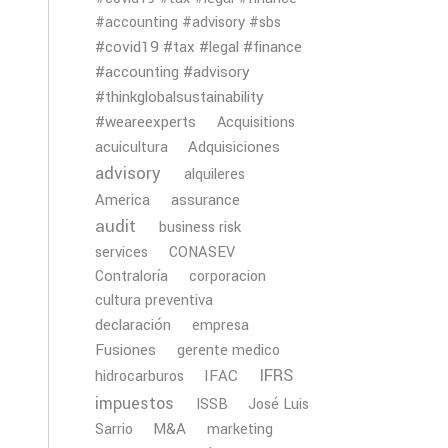
#accounting #advisory #sbs
#covid19 #tax #legal #finance
#accounting #advisory
#thinkglobalsustainability
#weareexperts
Acquisitions
Adquisiciones
acuicultura
advisory
alquileres
America
assurance
audit
business risk
services
CONASEV
Contraloría
corporacion
cultura preventiva
declaración
empresa
Fusiones
gerente medico
IFRS
IFAC
hidrocarburos
impuestos
ISSB
José Luis
M&A
Sarrio
marketing