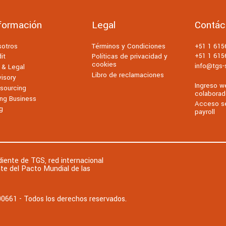
formación
Legal
Contác
sotros
Términos y Condiciones
+51 1 61
+51 1 61
it
Políticas de privacidad y
cookies
info@tgs-s
 & Legal
Libro de reclamaciones
isory
Ingreso w
sourcing
colaborad
ng Business
Acceso se
g
payroll
iente de TGS, red internacional
te del Pacto Mundial de las
0661 - Todos los derechos reservados.