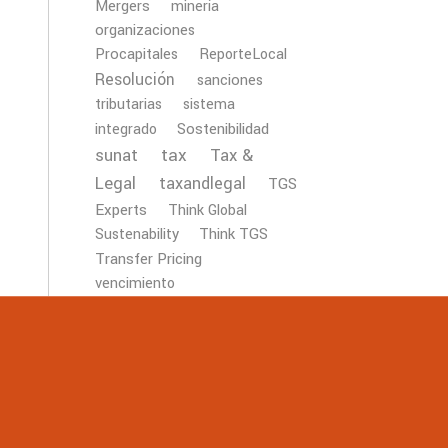
Mergers
minería
organizaciones
Procapitales
ReporteLocal
Resolución
sanciones
tributarias
sistema
Sostenibilidad
integrado
tax
Tax &
sunat
Legal
taxandlegal
TGS
Experts
Think Global
Sustenability
Think TGS
Transfer Pricing
vencimiento