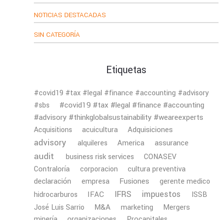
NOTICIAS DESTACADAS
SIN CATEGORÍA
Etiquetas
#covid19 #tax #legal #finance #accounting #advisory
#covid19 #tax #legal #finance #accounting
#sbs
#advisory #thinkglobalsustainability #weareexperts
Adquisiciones
Acquisitions
acuicultura
advisory
America
assurance
alquileres
audit
business risk services
CONASEV
Contraloría
corporacion
cultura preventiva
declaración
Fusiones
empresa
gerente medico
IFRS
impuestos
IFAC
hidrocarburos
ISSB
M&A
Mergers
José Luis Sarrio
marketing
minería
organizaciones
Procapitales