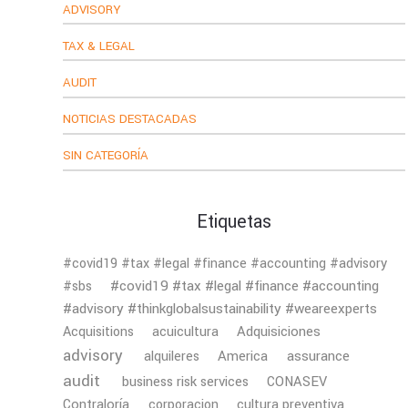
ADVISORY
TAX & LEGAL
AUDIT
NOTICIAS DESTACADAS
SIN CATEGORÍA
Etiquetas
#covid19 #tax #legal #finance #accounting #advisory
#covid19 #tax #legal #finance #accounting
#sbs
#advisory #thinkglobalsustainability #weareexperts
Adquisiciones
Acquisitions
acuicultura
advisory
America
assurance
alquileres
audit
business risk services
CONASEV
Contraloría
corporacion
cultura preventiva