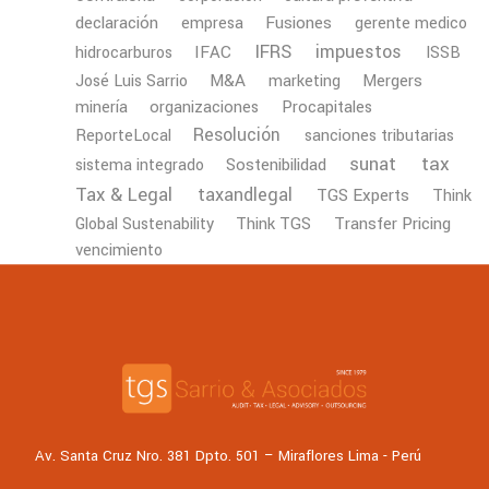
declaración
Fusiones
empresa
gerente medico
IFRS
impuestos
IFAC
hidrocarburos
ISSB
M&A
Mergers
José Luis Sarrio
marketing
minería
organizaciones
Procapitales
Resolución
ReporteLocal
sanciones tributarias
tax
sunat
Sostenibilidad
sistema integrado
Tax & Legal
taxandlegal
TGS Experts
Think
Transfer Pricing
Global Sustenability
Think TGS
vencimiento
Av. Santa Cruz Nro. 381 Dpto. 501 – Miraflores Lima - Perú