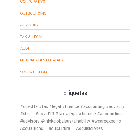
CORPORATIVO
OUTSOURCING
ADVISORY
TAX & LEGAL
AUDIT
NOTICIAS DESTACADAS
SIN CATEGORÍA
Etiquetas
#covid19 #tax #legal #finance #accounting #advisory
#covid19 #tax #legal #finance #accounting
#sbs
#advisory #thinkglobalsustainability #weareexperts
Adquisiciones
Acquisitions
acuicultura