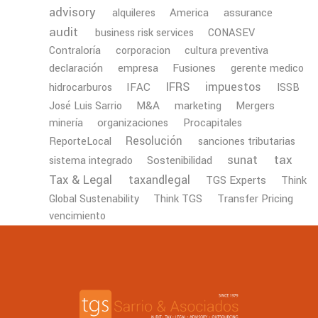
advisory
America
assurance
alquileres
audit
business risk services
CONASEV
Contraloría
corporacion
cultura preventiva
declaración
Fusiones
empresa
gerente medico
IFRS
impuestos
IFAC
hidrocarburos
ISSB
M&A
Mergers
José Luis Sarrio
marketing
minería
organizaciones
Procapitales
Resolución
ReporteLocal
sanciones tributarias
tax
sunat
Sostenibilidad
sistema integrado
Tax & Legal
taxandlegal
TGS Experts
Think
Transfer Pricing
Global Sustenability
Think TGS
vencimiento