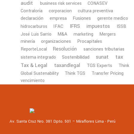
audit
business risk services
CONASEV
Contraloría
corporacion
cultura preventiva
declaración
Fusiones
empresa
gerente medico
IFRS
impuestos
IFAC
hidrocarburos
ISSB
M&A
Mergers
José Luis Sarrio
marketing
minería
organizaciones
Procapitales
Resolución
ReporteLocal
sanciones tributarias
tax
sunat
Sostenibilidad
sistema integrado
Tax & Legal
taxandlegal
TGS Experts
Think
Transfer Pricing
Global Sustenability
Think TGS
vencimiento
Av. Santa Cruz Nro. 381 Dpto. 501 – Miraflores Lima - Perú