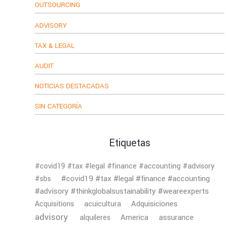
OUTSOURCING
ADVISORY
TAX & LEGAL
AUDIT
NOTICIAS DESTACADAS
SIN CATEGORÍA
Etiquetas
#covid19 #tax #legal #finance #accounting #advisory
#covid19 #tax #legal #finance #accounting
#sbs
#advisory #thinkglobalsustainability #weareexperts
Adquisiciones
Acquisitions
acuicultura
advisory
America
assurance
alquileres