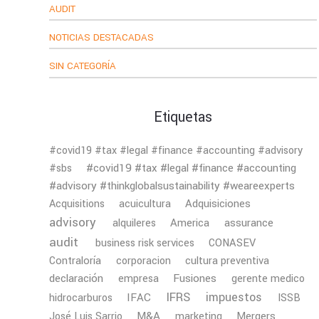
AUDIT
NOTICIAS DESTACADAS
SIN CATEGORÍA
Etiquetas
#covid19 #tax #legal #finance #accounting #advisory
#covid19 #tax #legal #finance #accounting
#sbs
#advisory #thinkglobalsustainability #weareexperts
Adquisiciones
Acquisitions
acuicultura
advisory
America
assurance
alquileres
audit
business risk services
CONASEV
Contraloría
corporacion
cultura preventiva
declaración
Fusiones
empresa
gerente medico
IFRS
impuestos
IFAC
hidrocarburos
ISSB
M&A
Mergers
José Luis Sarrio
marketing