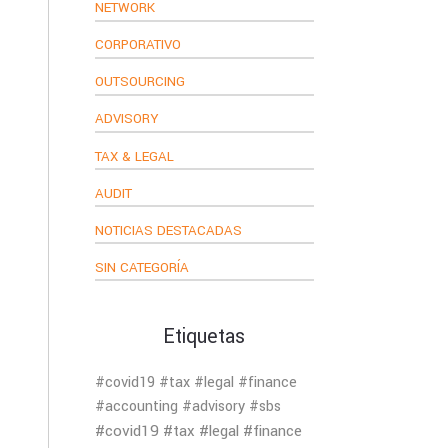
NETWORK
CORPORATIVO
OUTSOURCING
ADVISORY
TAX & LEGAL
AUDIT
NOTICIAS DESTACADAS
SIN CATEGORÍA
Etiquetas
#covid19 #tax #legal #finance
#accounting #advisory #sbs
#covid19 #tax #legal #finance