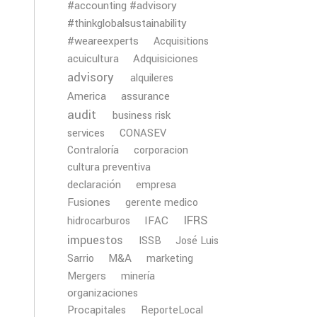
#accounting #advisory
#thinkglobalsustainability
#weareexperts
Acquisitions
Adquisiciones
acuicultura
advisory
alquileres
America
assurance
audit
business risk
services
CONASEV
Contraloría
corporacion
cultura preventiva
declaración
empresa
Fusiones
gerente medico
IFRS
IFAC
hidrocarburos
impuestos
ISSB
José Luis
M&A
Sarrio
marketing
Mergers
minería
organizaciones
Procapitales
ReporteLocal