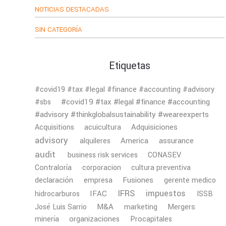
NOTICIAS DESTACADAS
SIN CATEGORÍA
Etiquetas
#covid19 #tax #legal #finance #accounting #advisory
#covid19 #tax #legal #finance #accounting
#sbs
#advisory #thinkglobalsustainability #weareexperts
Adquisiciones
Acquisitions
acuicultura
advisory
America
assurance
alquileres
audit
business risk services
CONASEV
Contraloría
corporacion
cultura preventiva
declaración
Fusiones
empresa
gerente medico
IFRS
impuestos
IFAC
hidrocarburos
ISSB
M&A
Mergers
José Luis Sarrio
marketing
minería
organizaciones
Procapitales