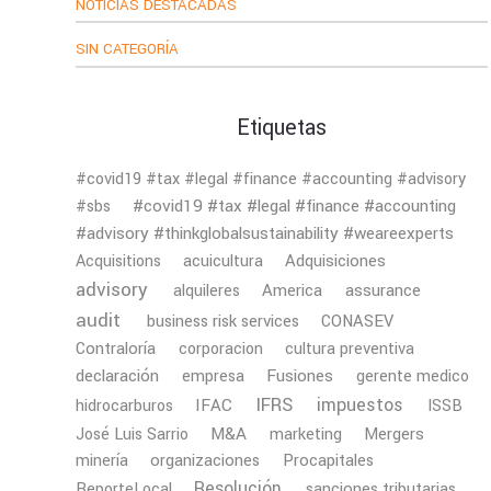
NOTICIAS DESTACADAS
SIN CATEGORÍA
Etiquetas
#covid19 #tax #legal #finance #accounting #advisory
#covid19 #tax #legal #finance #accounting
#sbs
#advisory #thinkglobalsustainability #weareexperts
Adquisiciones
Acquisitions
acuicultura
advisory
America
assurance
alquileres
audit
business risk services
CONASEV
Contraloría
corporacion
cultura preventiva
declaración
Fusiones
empresa
gerente medico
IFRS
impuestos
IFAC
hidrocarburos
ISSB
M&A
Mergers
José Luis Sarrio
marketing
minería
organizaciones
Procapitales
Resolución
ReporteLocal
sanciones tributarias