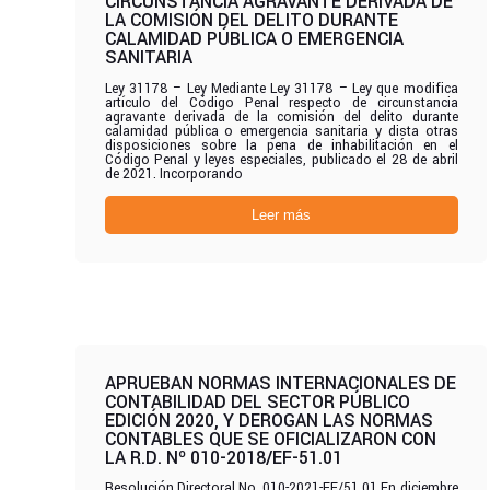
CIRCUNSTANCIA AGRAVANTE DERIVADA DE
LA COMISIÓN DEL DELITO DURANTE
CALAMIDAD PÚBLICA O EMERGENCIA
SANITARIA
Ley 31178 – Ley Mediante Ley 31178 – Ley que modifica
artículo del Código Penal respecto de circunstancia
agravante derivada de la comisión del delito durante
calamidad pública o emergencia sanitaria y dista otras
disposiciones sobre la pena de inhabilitación en el
Código Penal y leyes especiales, publicado el 28 de abril
de 2021. Incorporando
Leer más
APRUEBAN NORMAS INTERNACIONALES DE
CONTABILIDAD DEL SECTOR PÚBLICO
EDICIÓN 2020, Y DEROGAN LAS NORMAS
CONTABLES QUE SE OFICIALIZARON CON
LA R.D. Nº 010-2018/EF-51.01
Resolución Directoral No. 010-2021-EF/51.01 En diciembre