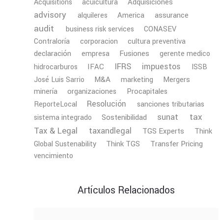
Adquisiciones
Acquisitions
acuicultura
advisory
America
assurance
alquileres
audit
business risk services
CONASEV
Contraloría
corporacion
cultura preventiva
declaración
Fusiones
empresa
gerente medico
IFRS
impuestos
IFAC
hidrocarburos
ISSB
M&A
Mergers
José Luis Sarrio
marketing
minería
organizaciones
Procapitales
Resolución
ReporteLocal
sanciones tributarias
tax
sunat
Sostenibilidad
sistema integrado
Tax & Legal
taxandlegal
TGS Experts
Think
Transfer Pricing
Global Sustenability
Think TGS
vencimiento
Artículos Relacionados