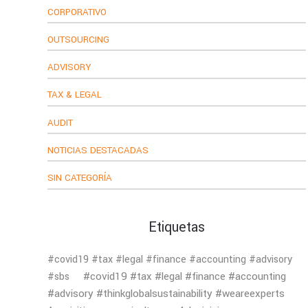
CORPORATIVO
OUTSOURCING
ADVISORY
TAX & LEGAL
AUDIT
NOTICIAS DESTACADAS
SIN CATEGORÍA
Etiquetas
#covid19 #tax #legal #finance #accounting #advisory
#covid19 #tax #legal #finance #accounting
#sbs
#advisory #thinkglobalsustainability #weareexperts