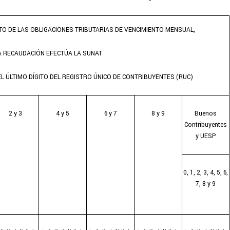
O DE LAS OBLIGACIONES TRIBUTARIAS DE VENCIMIENTO MENSUAL,
A RECAUDACIÓN EFECTÚA LA SUNAT
EL ÚLTIMO DÍGITO DEL REGISTRO ÚNICO DE CONTRIBUYENTES (RUC)
2 y 3
4 y 5
6 y 7
8 y 9
Buenos
Contribuyentes
y UESP
0, 1, 2, 3, 4, 5, 6,
7, 8 y 9