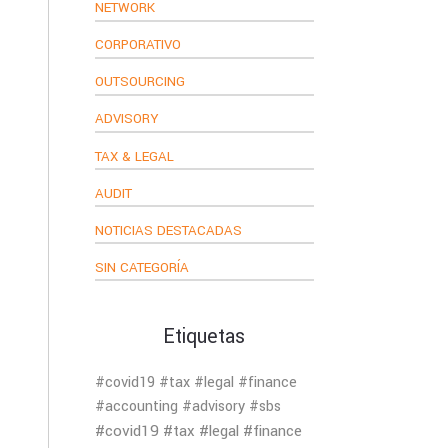
NETWORK
CORPORATIVO
OUTSOURCING
ADVISORY
TAX & LEGAL
AUDIT
NOTICIAS DESTACADAS
SIN CATEGORÍA
Etiquetas
#covid19 #tax #legal #finance
#accounting #advisory #sbs
#covid19 #tax #legal #finance