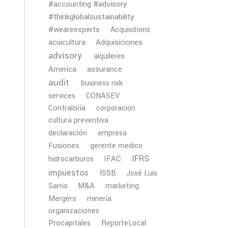
#accounting #advisory
#thinkglobalsustainability
#weareexperts
Acquisitions
Adquisiciones
acuicultura
advisory
alquileres
America
assurance
audit
business risk
services
CONASEV
Contraloría
corporacion
cultura preventiva
declaración
empresa
Fusiones
gerente medico
IFRS
IFAC
hidrocarburos
impuestos
ISSB
José Luis
M&A
Sarrio
marketing
Mergers
minería
organizaciones
Procapitales
ReporteLocal