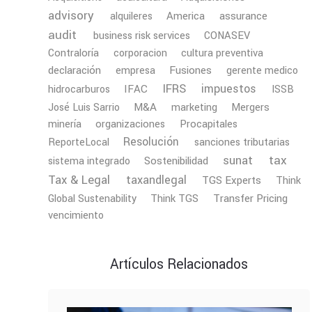
advisory
America
assurance
alquileres
audit
business risk services
CONASEV
Contraloría
corporacion
cultura preventiva
declaración
Fusiones
empresa
gerente medico
IFRS
impuestos
IFAC
hidrocarburos
ISSB
M&A
Mergers
José Luis Sarrio
marketing
minería
organizaciones
Procapitales
Resolución
ReporteLocal
sanciones tributarias
tax
sunat
Sostenibilidad
sistema integrado
Tax & Legal
taxandlegal
TGS Experts
Think
Transfer Pricing
Global Sustenability
Think TGS
vencimiento
Artículos Relacionados