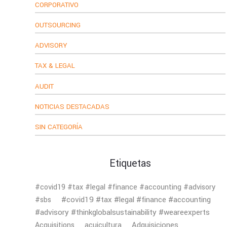
CORPORATIVO
OUTSOURCING
ADVISORY
TAX & LEGAL
AUDIT
NOTICIAS DESTACADAS
SIN CATEGORÍA
Etiquetas
#covid19 #tax #legal #finance #accounting #advisory
#covid19 #tax #legal #finance #accounting
#sbs
#advisory #thinkglobalsustainability #weareexperts
Adquisiciones
Acquisitions
acuicultura