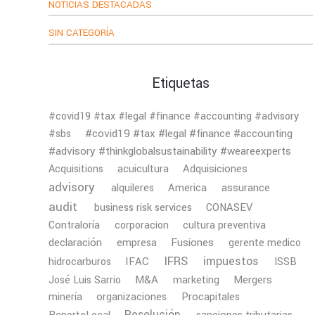
NOTICIAS DESTACADAS
SIN CATEGORÍA
Etiquetas
#covid19 #tax #legal #finance #accounting #advisory
#covid19 #tax #legal #finance #accounting
#sbs
#advisory #thinkglobalsustainability #weareexperts
Adquisiciones
Acquisitions
acuicultura
advisory
America
assurance
alquileres
audit
business risk services
CONASEV
Contraloría
corporacion
cultura preventiva
declaración
Fusiones
empresa
gerente medico
IFRS
impuestos
IFAC
hidrocarburos
ISSB
M&A
Mergers
José Luis Sarrio
marketing
minería
organizaciones
Procapitales
Resolución