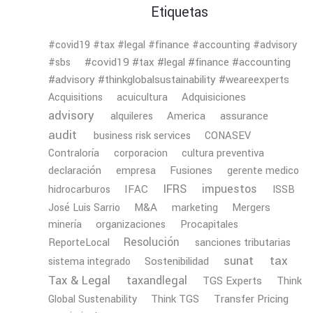
Etiquetas
#covid19 #tax #legal #finance #accounting #advisory
#covid19 #tax #legal #finance #accounting
#sbs
#advisory #thinkglobalsustainability #weareexperts
Adquisiciones
Acquisitions
acuicultura
advisory
America
assurance
alquileres
audit
business risk services
CONASEV
Contraloría
corporacion
cultura preventiva
declaración
Fusiones
empresa
gerente medico
IFRS
impuestos
IFAC
hidrocarburos
ISSB
M&A
Mergers
José Luis Sarrio
marketing
minería
organizaciones
Procapitales
Resolución
ReporteLocal
sanciones tributarias
tax
sunat
Sostenibilidad
sistema integrado
Tax & Legal
taxandlegal
TGS Experts
Think
Transfer Pricing
Global Sustenability
Think TGS