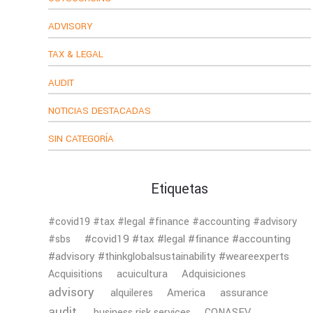
ADVISORY
TAX & LEGAL
AUDIT
NOTICIAS DESTACADAS
SIN CATEGORÍA
Etiquetas
#covid19 #tax #legal #finance #accounting #advisory
#covid19 #tax #legal #finance #accounting
#sbs
#advisory #thinkglobalsustainability #weareexperts
Adquisiciones
Acquisitions
acuicultura
advisory
America
assurance
alquileres
audit
business risk services
CONASEV