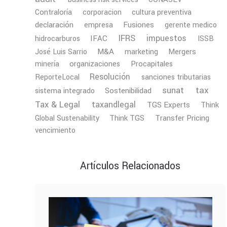
Contraloría
corporacion
cultura preventiva
declaración
Fusiones
empresa
gerente medico
IFRS
impuestos
IFAC
hidrocarburos
ISSB
M&A
Mergers
José Luis Sarrio
marketing
minería
organizaciones
Procapitales
Resolución
ReporteLocal
sanciones tributarias
tax
sunat
Sostenibilidad
sistema integrado
Tax & Legal
taxandlegal
TGS Experts
Think
Transfer Pricing
Global Sustenability
Think TGS
vencimiento
Artículos Relacionados