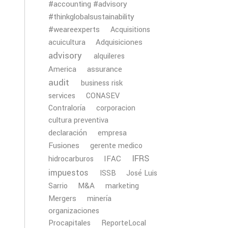
#accounting #advisory
#thinkglobalsustainability
#weareexperts
Acquisitions
Adquisiciones
acuicultura
advisory
alquileres
America
assurance
audit
business risk
services
CONASEV
Contraloría
corporacion
cultura preventiva
declaración
empresa
Fusiones
gerente medico
IFRS
IFAC
hidrocarburos
impuestos
ISSB
José Luis
M&A
Sarrio
marketing
Mergers
minería
organizaciones
Procapitales
ReporteLocal