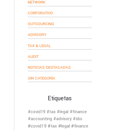
NETWORK
CORPORATIVO
OUTSOURCING
ADVISORY
TAX & LEGAL
AUDIT
NOTICIAS DESTACADAS
SIN CATEGORÍA
Etiquetas
#covid19 #tax #legal #finance
#accounting #advisory #sbs
#covid19 #tax #legal #finance