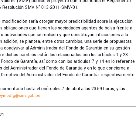
 Valores (SMV) publicó el proyecto que modificaría el Reglamento
te Resolución SMV N° 013-2011-SMV/01.
 modificación sería otorgar mayor predictibilidad sobre la ejecución
s obligaciones que tienen las sociedades agentes de bolsa frente a
o actividades que se realicen y que constituyan infracciones a la
 adición, se plantea, entre otros cambios, una serie de propuestas
ra coadyuvar al Administrador del Fondo de Garantía en su gestión
re dichos cambios están los relacionados con los artículos 1 y 28
l Fondo de Garantía, así como con los artículos 7 y 14 en lo referente
 del Administrador del Fondo de Garantía y en lo que concierne a
 Directivo del Administrador del Fondo de Garantía, respectivamente.
comentado hasta el miércoles 7 de abril a las 23:59 horas, y las
oymodfg@smv.gob.pe
21.