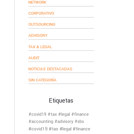
NETWORK
CORPORATIVO
OUTSOURCING
ADVISORY
TAX & LEGAL
AUDIT
NOTICIAS DESTACADAS
SIN CATEGORÍA
Etiquetas
#covid19 #tax #legal #finance
#accounting #advisory #sbs
#covid19 #tax #legal #finance