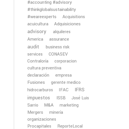
#accounting #advisory
#thinkglobalsustainability
#weareexperts
Acquisitions
Adquisiciones
acuicultura
advisory
alquileres
America
assurance
audit
business risk
services
CONASEV
Contraloría
corporacion
cultura preventiva
declaración
empresa
Fusiones
gerente medico
IFRS
IFAC
hidrocarburos
impuestos
ISSB
José Luis
M&A
Sarrio
marketing
Mergers
minería
organizaciones
Procapitales
ReporteLocal