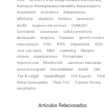
#sbs
#advisory #thinkglobalsustainability #weareexperts
Adquisiciones
Acquisitions
acuicultura
advisory
America
assurance
alquileres
audit
business risk services
CONASEV
Contraloría
corporacion
cultura preventiva
declaración
Fusiones
empresa
gerente medico
IFRS
impuestos
IFAC
hidrocarburos
ISSB
M&A
Mergers
José Luis Sarrio
marketing
minería
organizaciones
Procapitales
Resolución
ReporteLocal
sanciones tributarias
tax
sunat
Sostenibilidad
sistema integrado
Tax & Legal
taxandlegal
TGS Experts
Think
Transfer Pricing
Global Sustenability
Think TGS
vencimiento
Artículos Relacionados