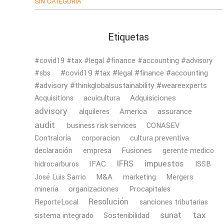
SIN CATEGORÍA
Etiquetas
#covid19 #tax #legal #finance #accounting #advisory
#covid19 #tax #legal #finance #accounting
#sbs
#advisory #thinkglobalsustainability #weareexperts
Adquisiciones
Acquisitions
acuicultura
advisory
America
assurance
alquileres
audit
business risk services
CONASEV
Contraloría
corporacion
cultura preventiva
declaración
Fusiones
empresa
gerente medico
IFRS
impuestos
IFAC
hidrocarburos
ISSB
M&A
Mergers
José Luis Sarrio
marketing
minería
organizaciones
Procapitales
Resolución
ReporteLocal
sanciones tributarias
tax
sunat
Sostenibilidad
sistema integrado