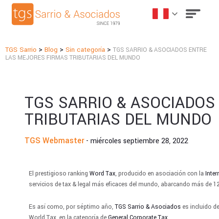
>
>
>
TGS Sarrio
Blog
Sin categoría
TGS SARRIO & ASOCIADOS ENTRE
LAS MEJORES FIRMAS TRIBUTARIAS DEL MUNDO
TGS SARRIO & ASOCIADOS
TRIBUTARIAS DEL MUNDO
TGS Webmaster
- miércoles septiembre 28, 2022
El prestigioso ranking
Word Tax
, producido en asociación con la
Inter
servicios de tax & legal más eficaces del mundo, abarcando más de 12
Es así como, por séptimo año,
TGS Sarrio & Asociados
es incluido d
World Tax, en la categoría de
General Corporate Tax.