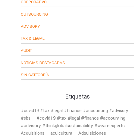
CORPORATIVO
OUTSOURCING
ADVISORY
TAX & LEGAL
AUDIT
NOTICIAS DESTACADAS
SIN CATEGORÍA
Etiquetas
#covid19 #tax #legal #finance #accounting #advisory
#covid19 #tax #legal #finance #accounting
#sbs
#advisory #thinkglobalsustainability #weareexperts
Adquisiciones
Acquisitions
acuicultura