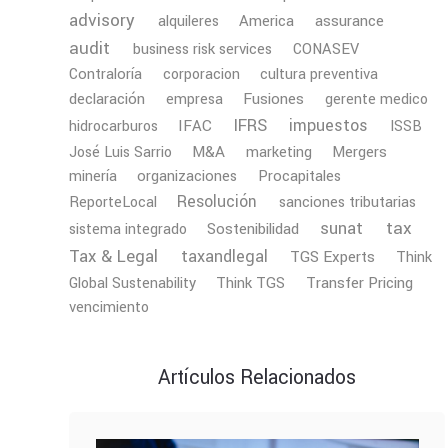
advisory
America
assurance
alquileres
audit
business risk services
CONASEV
Contraloría
corporacion
cultura preventiva
declaración
Fusiones
empresa
gerente medico
IFRS
impuestos
IFAC
hidrocarburos
ISSB
M&A
Mergers
José Luis Sarrio
marketing
minería
organizaciones
Procapitales
Resolución
ReporteLocal
sanciones tributarias
tax
sunat
Sostenibilidad
sistema integrado
Tax & Legal
taxandlegal
TGS Experts
Think
Transfer Pricing
Global Sustenability
Think TGS
vencimiento
Artículos Relacionados